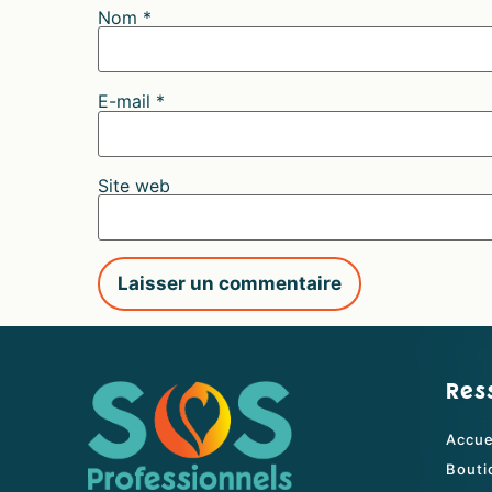
Nom
*
E-mail
*
Site web
Res
Accue
Bouti